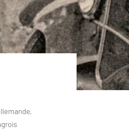
allemande,
ngrois