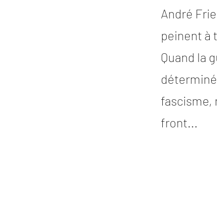
André Frie
peinent à 
Quand la g
déterminée
fascisme, 
front...