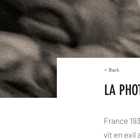
< Back
LA PHO
France 193
vit en exi