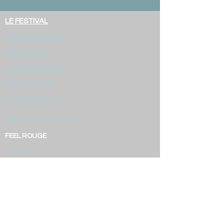
LE FESTIVAL
Courts-métrages
Nominations
Longs-métrages
Palmarès 2023
Jury professionel
Précédentes éditions
FEEL ROUGE
Concept
Les produits
Tarifs
GALERIE
CONTACT